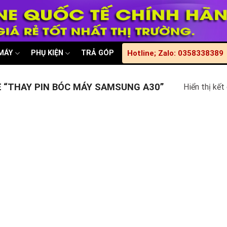
 MÁY
PHỤ KIỆN
TRẢ GÓP
Hotline; Zalo: 0358338389
 “THAY PIN BÓC MÁY SAMSUNG A30”
Hiển thị kết