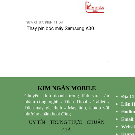
SỬA CHỮA ĐIỆN THOẠI
Thay pin bóc máy Samsung A30
KIM NGÂN MOBILE
Chuyên kinh doanh trong lĩnh vực sản
Địa Ch
phẩm công nghệ - Điện Thoại - Tablet -
Liên 
Điện máy gia đình - Máy tính, laptop với
Hotlin
phương châm hoạt động
Email
UY TÍN – TRUNG THỰC – CHUẨN
Websit
GIÁ
Fanpa