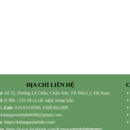
ĐỊA CHỈ LIÊN HỆ
C
ỉ
: Số 32, Đường Lê Chân, Châu Sơn, TP. Phủ Lý, Hà Nam
Hệ
: 8.30h - 21h tất cả các ngày trong tuần
e; Zalo
: 035.833.8389, 0398.862.899
: kimnganmobile6688@gmail.com
e
:
https://kimnganmobile.com/
mobilehanam/
ge
:
https://www.facebook.com/Kimngan