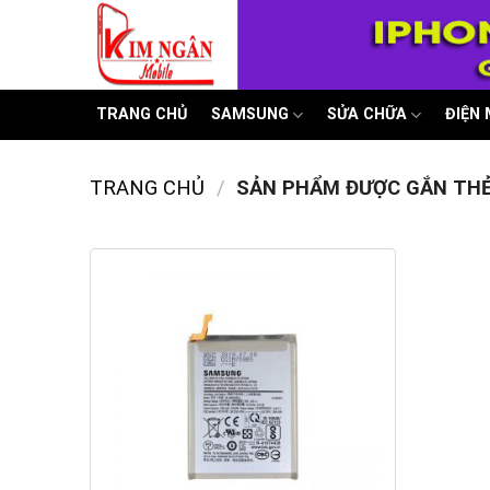
Skip
to
content
TRANG CHỦ
SAMSUNG
SỬA CHỮA
ĐIỆN
TRANG CHỦ
/
SẢN PHẨM ĐƯỢC GẮN THẺ