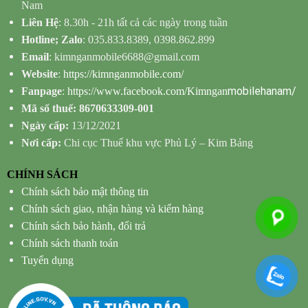
Nam
Liên Hệ
: 8.30h - 21h tất cả các ngày trong tuần
Hotline; Zalo
: 035.833.8389, 0398.862.899
Email
: kimnganmobile6688@gmail.com
Website
:
https://kimnganmobile.com/
mobilehanam/
Fanpage
:
https://www.facebook.com/Kimngan
Mã số thuế: 8670633309-001
Ngày cấp:
13/12/2021
Nơi cấp:
Chi cục Thuế khu vực Phủ Lý – Kim Bảng
CHÍNH SÁCH
Chính sách bảo mật thông tin
Chính sách giao, nhận hàng và kiểm hàng
Chính sách bảo hành, đổi trả
Chính sách thanh toán
Tuyển dụng