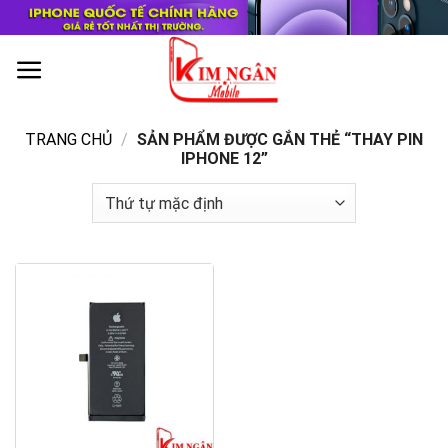
Skip
to
content
0
TRANG CHỦ
/
SẢN PHẨM ĐƯỢC GẮN THẺ “THAY PIN
IPHONE 12”