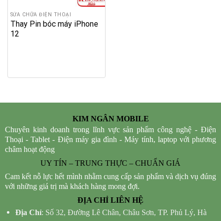
SỬA CHỮA ĐIỆN THOẠI
Thay Pin bóc máy iPhone
12
KIM NGÂN MOBILE
Chuyên kinh doanh trong lĩnh vực sản phẩm công nghệ - Điện
Thoại - Tablet - Điện máy gia đình - Máy tính, laptop với phương
châm hoạt động
UY TÍN – TRUNG THỰC – CHUẨN GIÁ
Cam kết nỗ lực hết mình nhằm cung cấp sản phẩm và dịch vụ đúng
với những giá trị mà khách hàng mong đợi.
ĐỊA CHỈ LIÊN HỆ
Địa Chỉ
: Số 32, Đường Lê Chân, Châu Sơn, TP. Phủ Lý, Hà