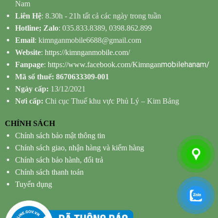
Nam
Liên Hệ
: 8.30h - 21h tất cả các ngày trong tuần
Hotline; Zalo
: 035.833.8389, 0398.862.899
Email
: kimnganmobile6688@gmail.com
Website
:
https://kimnganmobile.com/
mobilehanam/
Fanpage
:
https://www.facebook.com/Kimngan
Mã số thuế: 8670633309-001
Ngày cấp:
13/12/2021
Nơi cấp:
Chi cục Thuế khu vực Phủ Lý – Kim Bảng
CHÍNH SÁCH
Chính sách bảo mật thông tin
Chính sách giao, nhận hàng và kiểm hàng
Chính sách bảo hành, đổi trả
Chính sách thanh toán
Tuyển dụng