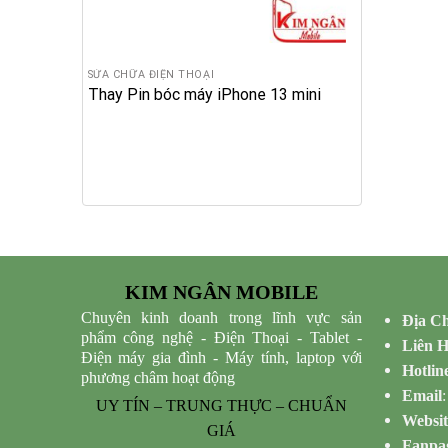
SỬA CHỮA ĐIỆN THOẠI
Thay Pin bóc máy iPhone 13 mini
KIM NGÂN MOBILE
Chuyên kinh doanh trong lĩnh vực sản
Địa Ch
phẩm công nghệ - Điện Thoại - Tablet -
Liên 
Điện máy gia đình - Máy tính, laptop với
Hotlin
phương châm hoạt động
Email
UY TÍN – TRUNG THỰC – CHUẨN
Websit
GIÁ
Fanpa