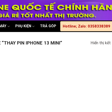
 MÁY
PHỤ KIỆN
TRẢ GÓP
Hotline; Zalo: 0358338389
“THAY PIN IPHONE 13 MINI”
Hiển thị kết