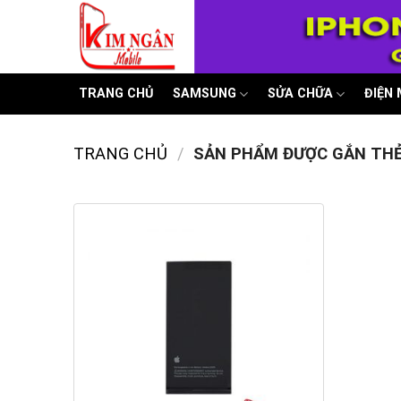
Skip
to
content
TRANG CHỦ
SAMSUNG
SỬA CHỮA
ĐIỆN
TRANG CHỦ
/
SẢN PHẨM ĐƯỢC GẮN THẺ 