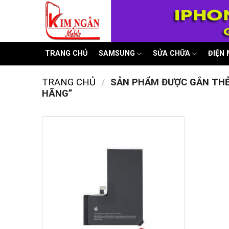
Skip
to
content
TRANG CHỦ
SAMSUNG
SỬA CHỮA
ĐIỆN
TRANG CHỦ
/
SẢN PHẨM ĐƯỢC GẮN THẺ 
HÃNG”