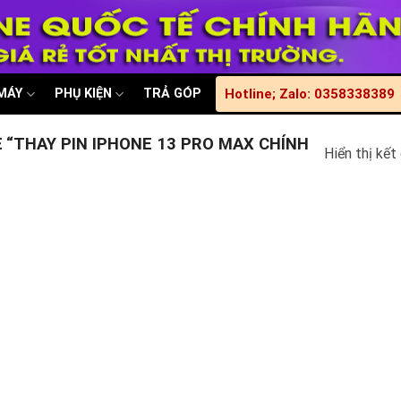
 MÁY
PHỤ KIỆN
TRẢ GÓP
Hotline; Zalo: 0358338389
“THAY PIN IPHONE 13 PRO MAX CHÍNH
Hiển thị kết