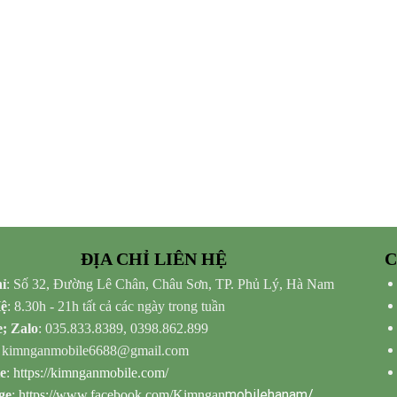
ĐỊA CHỈ LIÊN HỆ
C
ỉ
: Số 32, Đường Lê Chân, Châu Sơn, TP. Phủ Lý, Hà Nam
Hệ
: 8.30h - 21h tất cả các ngày trong tuần
e; Zalo
: 035.833.8389, 0398.862.899
: kimnganmobile6688@gmail.com
e
:
https://kimnganmobile.com/
mobilehanam/
ge
:
https://www.facebook.com/Kimngan