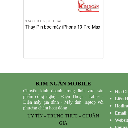
SỬA CHỮA ĐIỆN THOẠI
Thay Pin bóc máy iPhone 13 Pro Max
KIM NGÂN MOBILE
Chuyên kinh doanh trong lĩnh vực sản
Địa Ch
phẩm công nghệ - Điện Thoại - Tablet -
Liên 
Điện máy gia đình - Máy tính, laptop với
Hotlin
phương châm hoạt động
Email
UY TÍN – TRUNG THỰC – CHUẨN
Websit
GIÁ
Fanpa