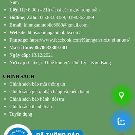
Nam
Liên Hệ
: 8.30h - 21h tất cả các ngày trong tuần
Hotline; Zalo
: 035.833.8389, 0398.862.899
Email
: kimnganmobile6688@gmail.com
Website
:
https://kimnganmobile.com/
mobilehanam/
Fanpage
:
https://www.facebook.com/Kimngan
Mã số thuế: 8670633309-001
Ngày cấp:
13/12/2021
Nơi cấp:
Chi cục Thuế khu vực Phủ Lý – Kim Bảng
CHÍNH SÁCH
Chính sách bảo mật thông tin
Chính sách giao, nhận hàng và kiểm hàng
Chính sách bảo hành, đổi trả
Chính sách thanh toán
Tuyển dụng