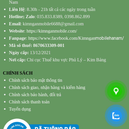
Nam
Liên Hệ
: 8.30h - 21h tất cả các ngày trong tuần
Hotline; Zalo
: 035.833.8389, 0398.862.899
Email
: kimnganmobile6688@gmail.com
Website
:
https://kimnganmobile.com/
mobilehanam/
Fanpage
:
https://www.facebook.com/Kimngan
Mã số thuế: 8670633309-001
Ngày cấp:
13/12/2021
Nơi cấp:
Chi cục Thuế khu vực Phủ Lý – Kim Bảng
CHÍNH SÁCH
Chính sách bảo mật thông tin
Chính sách giao, nhận hàng và kiểm hàng
Chính sách bảo hành, đổi trả
Chính sách thanh toán
Tuyển dụng