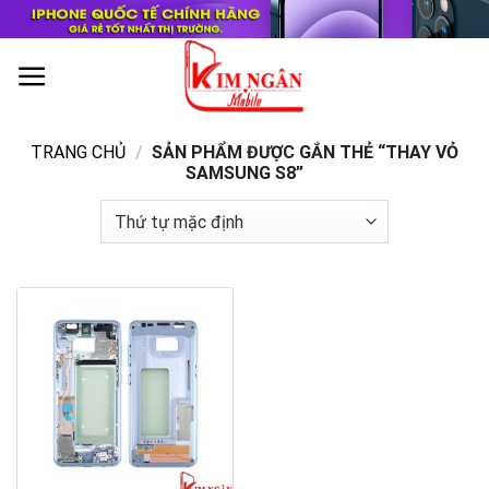
Skip
to
content
0
TRANG CHỦ
/
SẢN PHẨM ĐƯỢC GẮN THẺ “THAY VỎ
SAMSUNG S8”