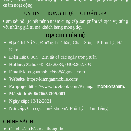
châm hoạt động
UY TÍN – TRUNG THỰC – CHUẨN GIÁ
Cam kết nỗ lực hết mình nhằm cung cấp sản phẩm và dịch vụ đúng
với những giá trị mà khách hàng mong đợi.
ĐỊA CHỈ LIÊN HỆ
Địa Chỉ
: Số 32, Đường Lê Chân, Châu Sơn, TP. Phủ Lý, Hà
Nam
Liên Hệ
: 8.30h - 21h tất cả các ngày trong tuần
Hotline; Zalo
: 035.833.8389, 0398.862.899
Email
: kimnganmobile6688@gmail.com
Website
:
https://kimnganmobile.com/
mobilehanam/
Fanpage
:
https://www.facebook.com/Kimngan
Mã số thuế: 8670633309-001
Ngày cấp:
13/12/2021
Nơi cấp:
Chi cục Thuế khu vực Phủ Lý – Kim Bảng
CHÍNH SÁCH
Chính sách bảo mật thông tin