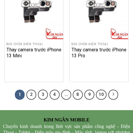
SỬA CHỮA ĐIỆN THOẠI
SỬA CHỮA ĐIỆN THOẠI
Thay camera trước iPhone
Thay camera trước iPhone
13 Mini
13 Pro
1
2
3
4
…
8
9
10
KIM NGÂN MOBILE
Chuyên kinh doanh trong lĩnh vực sản phẩm công nghệ - Điện
Thoại - Tablet - Điện máy gia đình - Máy tính, laptop với phương