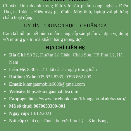
Chuyên kinh doanh trong lĩnh vực sản phẩm công nghệ - Điện
Thoại - Tablet - Điện máy gia đình - Máy tính, laptop với phương
châm hoạt động
UY TÍN – TRUNG THỰC – CHUẨN GIÁ
Cam kết nỗ lực hết mình nhằm cung cấp sản phẩm và dịch vụ đúng
với những giá trị mà khách hàng mong đợi.
ĐỊA CHỈ LIÊN HỆ
Địa Chỉ
: Số 32, Đường Lê Chân, Châu Sơn, TP. Phủ Lý, Hà
Nam
Liên Hệ
: 8.30h - 21h tất cả các ngày trong tuần
Hotline; Zalo
: 035.833.8389, 0398.862.899
Email
: kimnganmobile6688@gmail.com
Website
:
https://kimnganmobile.com/
mobilehanam/
Fanpage
:
https://www.facebook.com/Kimngan
Mã số thuế: 8670633309-001
Ngày cấp:
13/12/2021
Nơi cấp:
Chi cục Thuế khu vực Phủ Lý – Kim Bảng