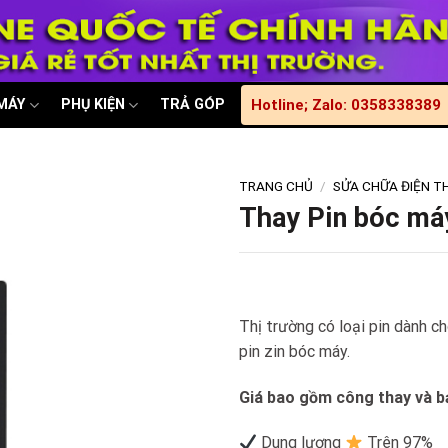
 MÁY
PHỤ KIỆN
TRẢ GÓP
Hotline; Zalo: 0358338389
TRANG CHỦ
/
SỬA CHỮA ĐIỆN T
Thay Pin bóc má
Thị trường có loại pin dành c
pin zin bóc máy.
Giá bao gồm công thay và bả
Dung lượng
Trên 97%