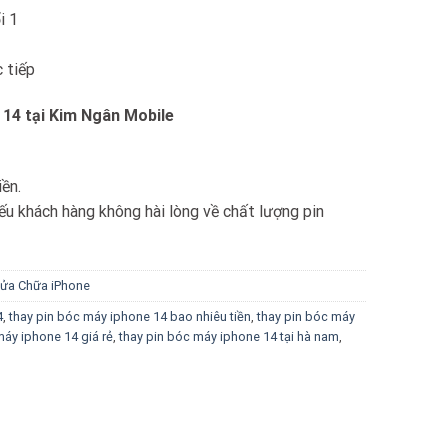
i 1
 tiếp
 14 tại Kim Ngân Mobile
iền.
u khách hàng không hài lòng về chất lượng pin
ửa Chữa iPhone
4
,
thay pin bóc máy iphone 14 bao nhiêu tiền
,
thay pin bóc máy
máy iphone 14 giá rẻ
,
thay pin bóc máy iphone 14 tại hà nam
,