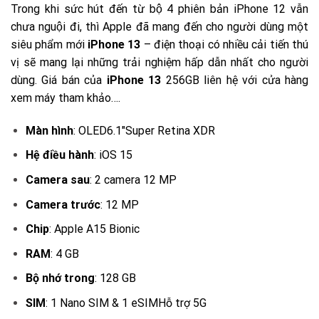
was:
price
Trong khi sức hút đến từ bộ 4 phiên bản iPhone 12 vẫn
8.880.000₫.
is:
chưa nguội đi, thì Apple đã mang đến cho người dùng một
8.150.000₫.
siêu phẩm mới
iPhone 13
– điện thoại có nhiều cải tiến thú
vị sẽ mang lại những trải nghiệm hấp dẫn nhất cho người
dùng. Giá bán của
iPhone 13
256GB liên hệ với cửa hàng
xem máy tham khảo….
Màn hình
: OLED6.1″Super Retina XDR
Hệ điều hành
: iOS 15
Camera sau
: 2 camera 12 MP
Camera trước
: 12 MP
Chip
: Apple A15 Bionic
RAM
: 4 GB
Bộ nhớ trong
: 128 GB
SIM
: 1 Nano SIM & 1 eSIMHỗ trợ 5G