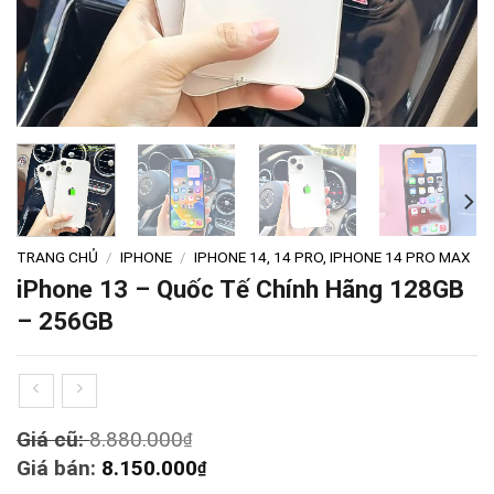
TRANG CHỦ
/
IPHONE
/
IPHONE 14, 14 PRO, IPHONE 14 PRO MAX
iPhone 13 – Quốc Tế Chính Hãng 128GB
– 256GB
Original
Giá cũ:
8.880.000
₫
price
Current
Giá bán:
8.150.000
₫