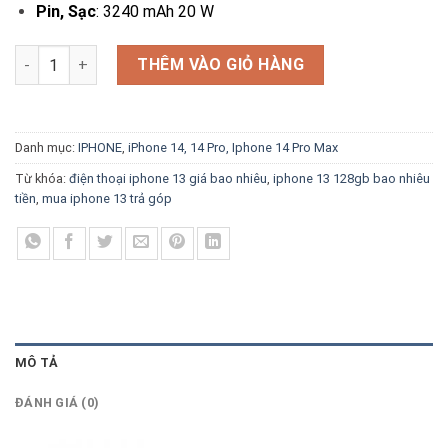
Pin, Sạc
: 3240 mAh 20 W
iPhone 13 - Quốc Tế Chính Hãng 128GB - 256GB số lượng
THÊM VÀO GIỎ HÀNG
Danh mục:
IPHONE
,
iPhone 14, 14 Pro, Iphone 14 Pro Max
Từ khóa:
điện thoại iphone 13 giá bao nhiêu
,
iphone 13 128gb bao nhiêu
tiền
,
mua iphone 13 trả góp
MÔ TẢ
ĐÁNH GIÁ (0)