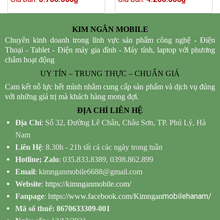
was:
price
was:
price
6.500.000₫.
is:
5.100.000₫.
is:
0₫.
5.700.000₫.
4.200.000
KIM NGÂN MOBILE
Chuyên kinh doanh trong lĩnh vực sản phẩm công nghệ - Điện
Thoại - Tablet - Điện máy gia đình - Máy tính, laptop với phương
châm hoạt động
UY TÍN – TRUNG THỰC – CHUẨN GIÁ
Cam kết nỗ lực hết mình nhằm cung cấp sản phẩm và dịch vụ đúng
với những giá trị mà khách hàng mong đợi.
ĐỊA CHỈ LIÊN HỆ
Địa Chỉ
: Số 32, Đường Lê Chân, Châu Sơn, TP. Phủ Lý, Hà
Nam
Liên Hệ
: 8.30h - 21h tất cả các ngày trong tuần
Hotline; Zalo
: 035.833.8389, 0398.862.899
Email
: kimnganmobile6688@gmail.com
Website
:
https://kimnganmobile.com/
mobilehanam/
Fanpage
:
https://www.facebook.com/Kimngan
Mã số thuế: 8670633309-001