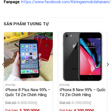
Fanpage
:
https://www.facebook.com/Kimnganmobilehanam/
SẢN PHẨM TƯƠNG TỰ
IPHONE
IPHONE
iPhone 8 Plus New 99% –
iPhone 8 New 99% – Quốc
Quốc Tế Zin Chính Hãng
Tế Zin Chính Hãng
Giá cũ:
6.500.000
₫
Giá cũ:
5.100.000
₫
Original
Original
price
Current
price
Current
Giá bán:
5.700.000
₫
Giá bán:
4.200.000
₫