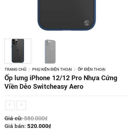
TRANG CHỦ
/
PHỤ KIỆN ĐIỆN THOẠI
/
ỐP ĐIỆN THOẠI
Ốp lưng iPhone 12/12 Pro Nhựa Cứng
Viền Dẻo Switcheasy Aero
Original
Giá cũ:
580.000
₫
price
Current
Giá bán:
520.000
₫