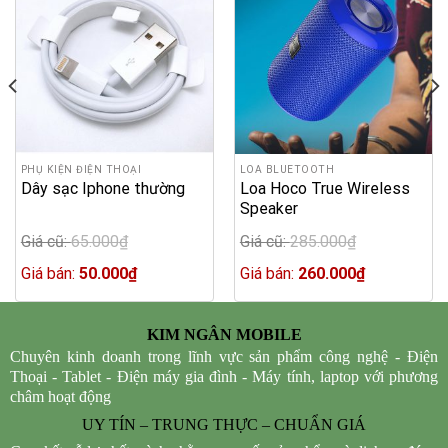
PHỤ KIỆN ĐIỆN THOẠI
LOA BLUETOOTH
Dây sạc Iphone thường
Loa Hoco True Wireless
Speaker
Giá cũ:
65.000
₫
Giá cũ:
285.000
₫
Original
Original
price
Current
price
Current
Giá bán:
50.000
₫
Giá bán:
260.000
₫
was:
price
was:
price
65.000₫.
is:
285.000₫.
is:
50.000₫.
260.000₫.
KIM NGÂN MOBILE
Chuyên kinh doanh trong lĩnh vực sản phẩm công nghệ - Điện
Thoại - Tablet - Điện máy gia đình - Máy tính, laptop với phương
châm hoạt động
UY TÍN – TRUNG THỰC – CHUẨN GIÁ