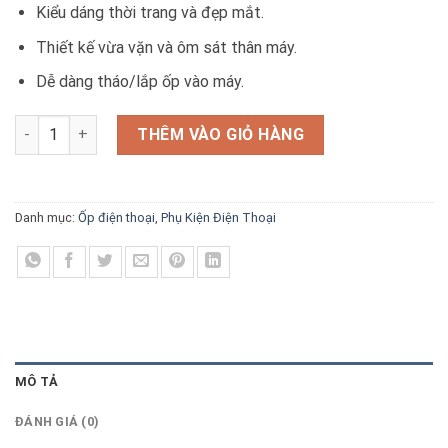
was:
price
Kiểu dáng thời trang và đẹp mắt.
580.000₫.
is:
Thiết kế vừa vặn và ôm sát thân máy.
520.000₫.
Dễ dàng tháo/lắp ốp vào máy.
Ốp lưng iPhone 12/12 Pro Nhựa Cứng Viền Dẻo Switcheasy Aer
THÊM VÀO GIỎ HÀNG
Danh mục:
Ốp điện thoại
,
Phụ Kiện Điện Thoại
MÔ TẢ
ĐÁNH GIÁ (0)