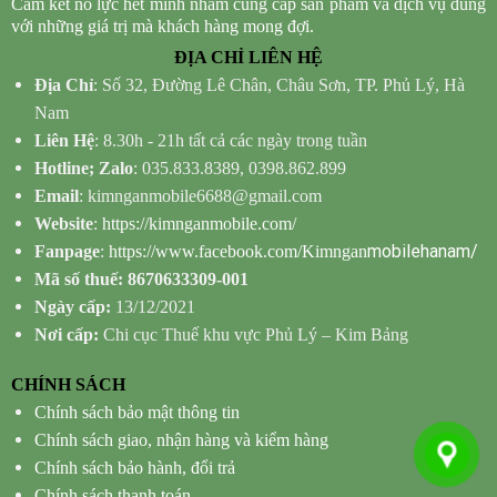
Cam kết nỗ lực hết mình nhằm cung cấp sản phẩm và dịch vụ đúng
với những giá trị mà khách hàng mong đợi.
ĐỊA CHỈ LIÊN HỆ
Địa Chỉ
: Số 32, Đường Lê Chân, Châu Sơn, TP. Phủ Lý, Hà
Nam
Liên Hệ
: 8.30h - 21h tất cả các ngày trong tuần
Hotline; Zalo
: 035.833.8389, 0398.862.899
Email
: kimnganmobile6688@gmail.com
Website
:
https://kimnganmobile.com/
mobilehanam/
Fanpage
:
https://www.facebook.com/Kimngan
Mã số thuế: 8670633309-001
Ngày cấp:
13/12/2021
Nơi cấp:
Chi cục Thuế khu vực Phủ Lý – Kim Bảng
CHÍNH SÁCH
Chính sách bảo mật thông tin
Chính sách giao, nhận hàng và kiểm hàng
Chính sách bảo hành, đổi trả
Chính sách thanh toán