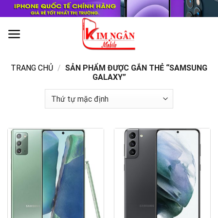
Skip
to
content
0
TRANG CHỦ
/
SẢN PHẨM ĐƯỢC GẮN THẺ “SAMSUNG
GALAXY”