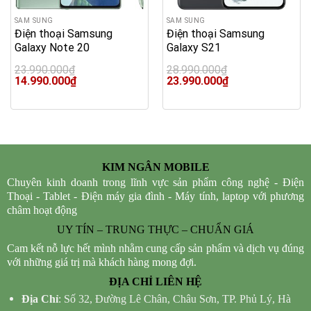
SAM SUNG
SAM SUNG
Điện thoại Samsung
Điện thoại Samsung
Galaxy Note 20
Galaxy S21
23.990.000
₫
28.990.000
₫
Original
Current
Original
Current
14.990.000
₫
23.990.000
₫
price
price
price
price
was:
is:
was:
is:
23.990.000₫.
14.990.000₫.
28.990.000₫.
23.990.000₫.
KIM NGÂN MOBILE
Chuyên kinh doanh trong lĩnh vực sản phẩm công nghệ - Điện
Thoại - Tablet - Điện máy gia đình - Máy tính, laptop với phương
châm hoạt động
UY TÍN – TRUNG THỰC – CHUẨN GIÁ
Cam kết nỗ lực hết mình nhằm cung cấp sản phẩm và dịch vụ đúng
với những giá trị mà khách hàng mong đợi.
ĐỊA CHỈ LIÊN HỆ
Địa Chỉ
: Số 32, Đường Lê Chân, Châu Sơn, TP. Phủ Lý, Hà