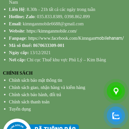
Nam
Liên Hệ
: 8.30h - 21h tất cả các ngày trong tuần
Hotline; Zalo
: 035.833.8389, 0398.862.899
Email
: kimnganmobile6688@gmail.com
Website
:
https://kimnganmobile.com/
mobilehanam/
Fanpage
:
https://www.facebook.com/Kimngan
Mã số thuế: 8670633309-001
Ngày cấp:
13/12/2021
Nơi cấp:
Chi cục Thuế khu vực Phủ Lý – Kim Bảng
CHÍNH SÁCH
Chính sách bảo mật thông tin
Chính sách giao, nhận hàng và kiểm hàng
Chính sách bảo hành, đổi trả
Chính sách thanh toán
Tuyển dụng