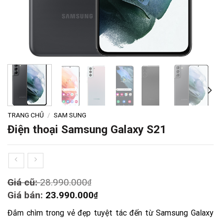
TRANG CHỦ
/
SAM SUNG
Điện thoại Samsung Galaxy S21
Original
Giá cũ:
28.990.000
₫
price
Current
Giá bán:
23.990.000
₫
was:
price
Đắm chìm trong vẻ đẹp tuyệt tác đến từ Samsung Galaxy
28.990.000₫.
is: