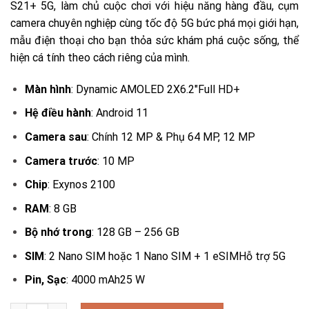
S21+ 5G, làm chủ cuộc chơi với hiệu năng hàng đầu, cụm
23.990.000₫.
camera chuyên nghiệp cùng tốc độ 5G bức phá mọi giới hạn,
mẫu điện thoại cho bạn thỏa sức khám phá cuộc sống, thể
hiện cá tính theo cách riêng của mình.
Màn hình
: Dynamic AMOLED 2X6.2″Full HD+
Hệ điều hành
: Android 11
Camera sau
: Chính 12 MP & Phụ 64 MP, 12 MP
Camera trước
: 10 MP
Chip
: Exynos 2100
RAM
: 8 GB
Bộ nhớ trong
: 128 GB – 256 GB
SIM
: 2 Nano SIM hoặc 1 Nano SIM + 1 eSIMHỗ trợ 5G
Pin, Sạc
: 4000 mAh25 W