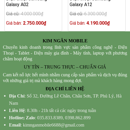
Galaxy A02
Galaxy A12
Giá cũ:
4.000.000
₫
Giá cũ:
6.300.000
₫
Original
Original
price
Current
price
Current
Giá bán:
2.750.000
₫
Giá bán:
4.190.000
₫
was:
price
was:
price
4.000.000₫.
is:
6.300.000₫.
is:
2.750.000₫.
4.190.000
KIM NGÂN MOBILE
Chuyên kinh doanh trong lĩnh vực sản phẩm công nghệ - Điện
Thoại - Tablet - Điện máy gia đình - Máy tính, laptop với phương
châm hoạt động
UY TÍN – TRUNG THỰC – CHUẨN GIÁ
Cam kết nỗ lực hết mình nhằm cung cấp sản phẩm và dịch vụ đúng
với những giá trị mà khách hàng mong đợi.
ĐỊA CHỈ LIÊN HỆ
Địa Chỉ
: Số 32, Đường Lê Chân, Châu Sơn, TP. Phủ Lý, Hà
Nam
Liên Hệ
: 8.30h - 21h tất cả các ngày trong tuần
Hotline; Zalo
: 035.833.8389, 0398.862.899
Email
: kimnganmobile6688@gmail.com