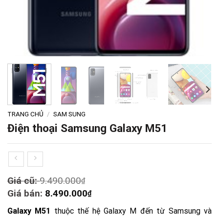
TRANG CHỦ
/
SAM SUNG
Điện thoại Samsung Galaxy M51
Original
Giá cũ:
9.490.000
₫
price
Current
Giá bán:
8.490.000
₫
was:
price
Galaxy M51
thuộc thế hệ Galaxy M đến từ Samsung và
9.490.000₫.
is: