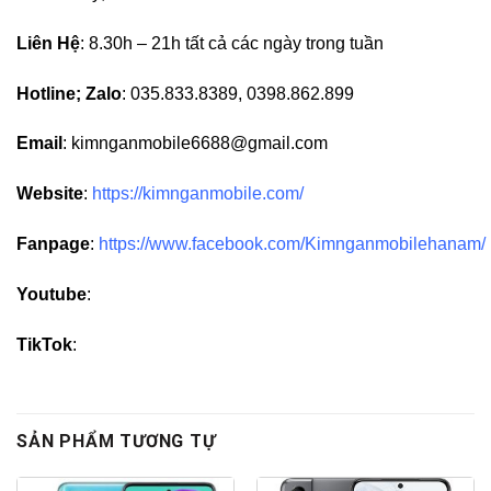
Liên Hệ
: 8.30h – 21h tất cả các ngày trong tuần
Hotline; Zalo
: 035.833.8389, 0398.862.899
Email
: kimnganmobile6688@gmail.com
Website
:
https://kimnganmobile.com/
Fanpage
:
https://www.facebook.com/Kimnganmobilehanam/
Youtube
:
TikTok
:
SẢN PHẨM TƯƠNG TỰ