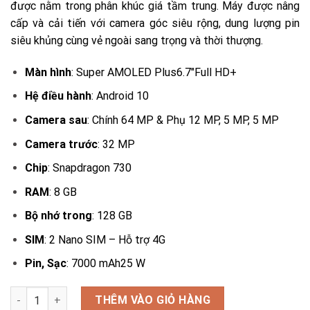
được nằm trong phân khúc giá tầm trung. Máy được nâng
8.490.000₫.
cấp và cải tiến với camera góc siêu rộng, dung lượng pin
siêu khủng cùng vẻ ngoài sang trọng và thời thượng.
Màn hình
: Super AMOLED Plus6.7″Full HD+
Hệ điều hành
: Android 10
Camera sau
: Chính 64 MP & Phụ 12 MP, 5 MP, 5 MP
Camera trước
: 32 MP
Chip
: Snapdragon 730
RAM
: 8 GB
Bộ nhớ trong
: 128 GB
SIM
: 2 Nano SIM – Hỗ trợ 4G
Pin, Sạc
: 7000 mAh25 W
Điện thoại Samsung Galaxy M51 số lượng
THÊM VÀO GIỎ HÀNG