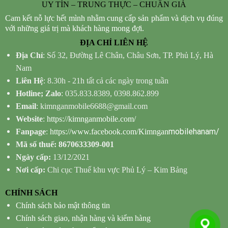
UY TÍN – TRUNG THỰC – CHUẨN GIÁ
Cam kết nỗ lực hết mình nhằm cung cấp sản phẩm và dịch vụ đúng
với những giá trị mà khách hàng mong đợi.
ĐỊA CHỈ LIÊN HỆ
Địa Chỉ
: Số 32, Đường Lê Chân, Châu Sơn, TP. Phủ Lý, Hà
Nam
Liên Hệ
: 8.30h - 21h tất cả các ngày trong tuần
Hotline; Zalo
: 035.833.8389, 0398.862.899
Email
: kimnganmobile6688@gmail.com
Website
:
https://kimnganmobile.com/
mobilehanam/
Fanpage
:
https://www.facebook.com/Kimngan
Mã số thuế: 8670633309-001
Ngày cấp:
13/12/2021
Nơi cấp:
Chi cục Thuế khu vực Phủ Lý – Kim Bảng
CHÍNH SÁCH
Chính sách bảo mật thông tin
Chính sách giao, nhận hàng và kiểm hàng