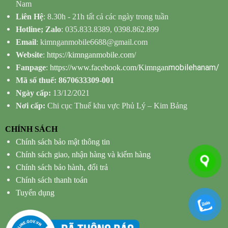
Nam
Liên Hệ
: 8.30h - 21h tất cả các ngày trong tuần
Hotline; Zalo
: 035.833.8389, 0398.862.899
Email
: kimnganmobile6688@gmail.com
Website
:
https://kimnganmobile.com/
mobilehanam/
Fanpage
:
https://www.facebook.com/Kimngan
Mã số thuế: 8670633309-001
Ngày cấp:
13/12/2021
Nơi cấp:
Chi cục Thuế khu vực Phủ Lý – Kim Bảng
CHÍNH SÁCH
Chính sách bảo mật thông tin
Chính sách giao, nhận hàng và kiểm hàng
Chính sách bảo hành, đổi trả
Chính sách thanh toán
Tuyển dụng