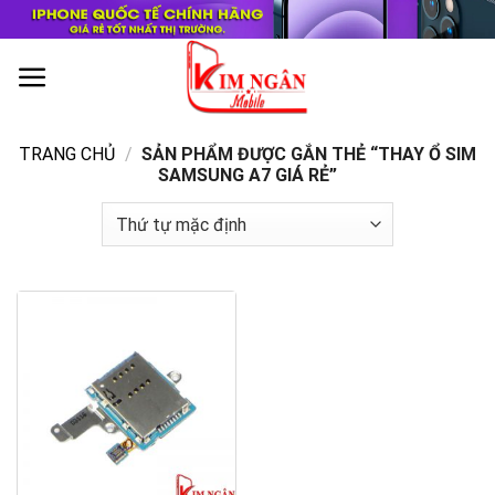
Skip
to
content
0
TRANG CHỦ
/
SẢN PHẨM ĐƯỢC GẮN THẺ “THAY Ổ SIM
SAMSUNG A7 GIÁ RẺ”