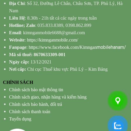
Địa Chỉ
: Số 32, Đường Lê Chân, Châu Sơn, TP. Phủ Lý, Hà
Nam
Liên Hệ
: 8.30h - 21h tất cả các ngày trong tuần
Hotline; Zalo
: 035.833.8389, 0398.862.899
Email
: kimnganmobile6688@gmail.com
Website
:
https://kimnganmobile.com/
mobilehanam/
Fanpage
:
https://www.facebook.com/Kimngan
Mã số thuế: 8670633309-001
Ngày cấp:
13/12/2021
Nơi cấp:
Chi cục Thuế khu vực Phủ Lý – Kim Bảng
CHÍNH SÁCH
Chính sách bảo mật thông tin
Chính sách giao, nhận hàng và kiểm hàng
Chính sách bảo hành, đổi trả
Chính sách thanh toán
Tuyển dụng