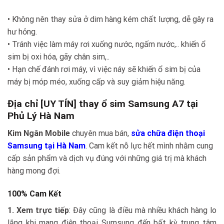
• Không nên thay sửa ở dim hàng kém chất lượng, dễ gây ra
hư hỏng.
• Tránh việc làm máy rơi xuống nước, ngấm nước,.. khiến ổ
sim bị oxi hóa, gãy chân sim,..
• Hạn chế đánh rơi máy, vì việc náy sẽ khiến ổ sim bị của
máy bị móp méo, xuống cấp và suy giảm hiệu năng.
Địa chỉ [UY TÍN] thay ổ sim Samsung A7 tại
Phủ Lý Hà Nam
Kim Ngân Mobile
chuyên mua bán,
sửa chữa điện thoại
Samsung tại Hà Nam
. Cam kết nỗ lực hết mình nhằm cung
cấp sản phẩm và dịch vụ đúng với những giá trị mà khách
hàng mong đợi.
100% Cam Kết
1. Xem trực tiếp
: Đây cũng là điều mà nhiều khách hàng lo
lắng khi mang điện thoại Sumsung đến bất kỳ trung tâm