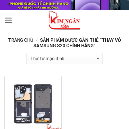
Skip
to
content
0
TRANG CHỦ
/
SẢN PHẨM ĐƯỢC GẮN THẺ “THAY VỎ
SAMSUNG S20 CHÍNH HÃNG”