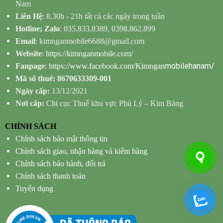
Nam
Liên Hệ
: 8.30h - 21h tất cả các ngày trong tuần
Hotline; Zalo
: 035.833.8389, 0398.862.899
Email
: kimnganmobile6688@gmail.com
Website
:
https://kimnganmobile.com/
mobilehanam/
Fanpage
:
https://www.facebook.com/Kimngan
Mã số thuế: 8670633309-001
Ngày cấp:
13/12/2021
Nơi cấp:
Chi cục Thuế khu vực Phủ Lý – Kim Bảng
CHÍNH SÁCH
Chính sách bảo mật thông tin
Chính sách giao, nhận hàng và kiểm hàng
Chính sách bảo hành, đổi trả
Chính sách thanh toán
Tuyển dụng