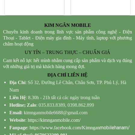
KIM NGÂN MOBILE
Chuyên kinh doanh trong lĩnh vực sản phẩm công nghệ - Điện
Thoại - Tablet - Điện máy gia đình - Máy tính, laptop với phương
châm hoạt động
UY TÍN – TRUNG THỰC – CHUẨN GIÁ
Cam kết nỗ lực hết mình nhằm cung cấp sản phẩm và dịch vụ đúng
với những giá trị mà khách hàng mong đợi.
ĐỊA CHỈ LIÊN HỆ
Địa Chỉ
: Số 32, Đường Lê Chân, Châu Sơn, TP. Phủ Lý, Hà
Nam
Liên Hệ
: 8.30h - 21h tất cả các ngày trong tuần
Hotline; Zalo
: 035.833.8389, 0398.862.899
Email
: kimnganmobile6688@gmail.com
Website
:
https://kimnganmobile.com/
mobilehanam/
Fanpage
:
https://www.facebook.com/Kimngan