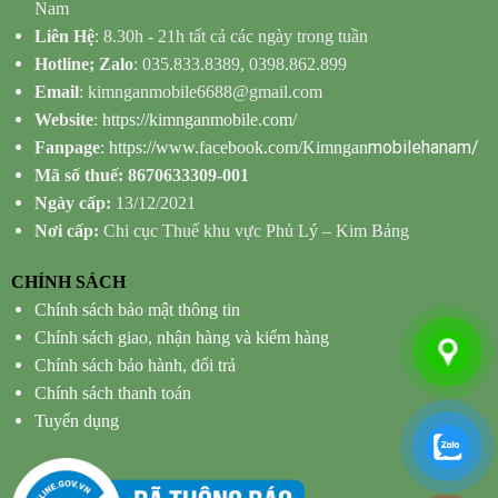
Nam
Liên Hệ
: 8.30h - 21h tất cả các ngày trong tuần
Hotline; Zalo
: 035.833.8389, 0398.862.899
Email
: kimnganmobile6688@gmail.com
Website
:
https://kimnganmobile.com/
mobilehanam/
Fanpage
:
https://www.facebook.com/Kimngan
Mã số thuế: 8670633309-001
Ngày cấp:
13/12/2021
Nơi cấp:
Chi cục Thuế khu vực Phủ Lý – Kim Bảng
CHÍNH SÁCH
Chính sách bảo mật thông tin
Chính sách giao, nhận hàng và kiểm hàng
Chính sách bảo hành, đổi trả
Chính sách thanh toán
Tuyển dụng