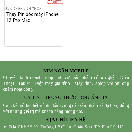
SỬA CHỮA ĐIỆN THOẠI
Thay Pin bóc máy iPhone
12 Pro Max
KIM NGÂN MOBILE
Chuyên kinh doanh trong lĩnh vực sản phẩm công nghệ - Điện
Thoại - Tablet - Điện máy gia đình - Máy tính, laptop với phương
châm hoạt động
UY TÍN – TRUNG THỰC – CHUẨN GIÁ
Cam kết nỗ lực hết mình nhằm cung cấp sản phẩm và dịch vụ đúng
với những giá trị mà khách hàng mong đợi.
ĐỊA CHỈ LIÊN HỆ
Địa Chỉ
: Số 32, Đường Lê Chân, Châu Sơn, TP. Phủ Lý, Hà