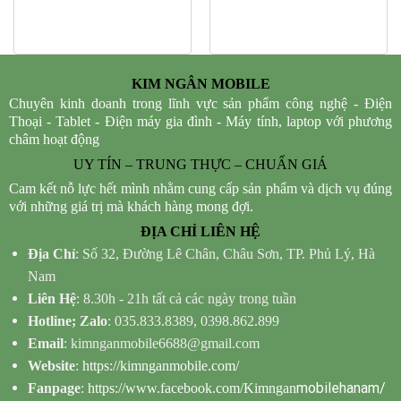
KIM NGÂN MOBILE
Chuyên kinh doanh trong lĩnh vực sản phẩm công nghệ - Điện
Thoại - Tablet - Điện máy gia đình - Máy tính, laptop với phương
châm hoạt động
UY TÍN – TRUNG THỰC – CHUẨN GIÁ
Cam kết nỗ lực hết mình nhằm cung cấp sản phẩm và dịch vụ đúng
với những giá trị mà khách hàng mong đợi.
ĐỊA CHỈ LIÊN HỆ
Địa Chỉ
: Số 32, Đường Lê Chân, Châu Sơn, TP. Phủ Lý, Hà
Nam
Liên Hệ
: 8.30h - 21h tất cả các ngày trong tuần
Hotline; Zalo
: 035.833.8389, 0398.862.899
Email
: kimnganmobile6688@gmail.com
Website
:
https://kimnganmobile.com/
mobilehanam/
Fanpage
:
https://www.facebook.com/Kimngan