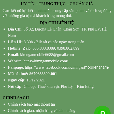
UY TÍN – TRUNG THỰC – CHUẨN GIÁ
Cam kết nỗ lực hết mình nhằm cung cấp sản phẩm và dịch vụ đúng
với những giá trị mà khách hàng mong đợi.
ĐỊA CHỈ LIÊN HỆ
Địa Chỉ
: Số 32, Đường Lê Chân, Châu Sơn, TP. Phủ Lý, Hà
Nam
Liên Hệ
: 8.30h - 21h tất cả các ngày trong tuần
Hotline; Zalo
: 035.833.8389, 0398.862.899
Email
: kimnganmobile6688@gmail.com
Website
:
https://kimnganmobile.com/
mobilehanam/
Fanpage
:
https://www.facebook.com/Kimngan
Mã số thuế: 8670633309-001
Ngày cấp:
13/12/2021
Nơi cấp:
Chi cục Thuế khu vực Phủ Lý – Kim Bảng
CHÍNH SÁCH
Chính sách bảo mật thông tin
Chính sách giao, nhận hàng và kiểm hàng