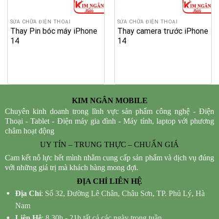
SỬA CHỮA ĐIỆN THOẠI
SỬA CHỮA ĐIỆN THOẠI
Thay Pin bóc máy iPhone
Thay camera trước iPhone
14
14
KIM NGÂN MOBILE
Chuyên kinh doanh trong lĩnh vực sản phẩm công nghệ - Điện
Thoại - Tablet - Điện máy gia đình - Máy tính, laptop với phương
châm hoạt động
UY TÍN – TRUNG THỰC – CHUẨN GIÁ
Cam kết nỗ lực hết mình nhằm cung cấp sản phẩm và dịch vụ đúng
với những giá trị mà khách hàng mong đợi.
ĐỊA CHỈ LIÊN HỆ
Địa Chỉ
: Số 32, Đường Lê Chân, Châu Sơn, TP. Phủ Lý, Hà
Nam
Liên Hệ
: 8.30h - 21h tất cả các ngày trong tuần