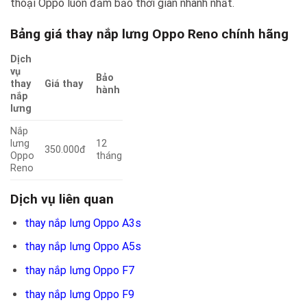
thoại Oppo luôn đảm bảo thời gian nhanh nhất.
Bảng giá thay nắp lưng Oppo Reno chính hãng
Dịch
vụ
Bảo
thay
Giá thay
hành
nắp
lưng
Nắp
lưng
12
350.000đ
Oppo
tháng
Reno
Dịch vụ liên quan
thay nắp lưng Oppo A3s
thay nắp lưng Oppo A5s
thay nắp lưng Oppo F7
thay nắp lưng Oppo F9