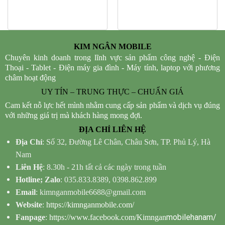
KIM NGÂN MOBILE
Chuyên kinh doanh trong lĩnh vực sản phẩm công nghệ - Điện
Thoại - Tablet - Điện máy gia đình - Máy tính, laptop với phương
châm hoạt động
UY TÍN – TRUNG THỰC – CHUẨN GIÁ
Cam kết nỗ lực hết mình nhằm cung cấp sản phẩm và dịch vụ đúng
với những giá trị mà khách hàng mong đợi.
ĐỊA CHỈ LIÊN HỆ
Địa Chỉ
: Số 32, Đường Lê Chân, Châu Sơn, TP. Phủ Lý, Hà
Nam
Liên Hệ
: 8.30h - 21h tất cả các ngày trong tuần
Hotline; Zalo
: 035.833.8389, 0398.862.899
Email
: kimnganmobile6688@gmail.com
Website
:
https://kimnganmobile.com/
mobilehanam/
Fanpage
:
https://www.facebook.com/Kimngan