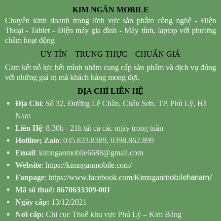
KIM NGÂN MOBILE
Chuyên kinh doanh trong lĩnh vực sản phẩm công nghệ - Điện
Thoại - Tablet - Điện máy gia đình - Máy tính, laptop với phương
châm hoạt động
UY TÍN – TRUNG THỰC – CHUẨN GIÁ
Cam kết nỗ lực hết mình nhằm cung cấp sản phẩm và dịch vụ đúng
với những giá trị mà khách hàng mong đợi.
ĐỊA CHỈ LIÊN HỆ
Địa Chỉ
: Số 32, Đường Lê Chân, Châu Sơn, TP. Phủ Lý, Hà
Nam
Liên Hệ
: 8.30h - 21h tất cả các ngày trong tuần
Hotline; Zalo
: 035.833.8389, 0398.862.899
Email
: kimnganmobile6688@gmail.com
Website
:
https://kimnganmobile.com/
mobilehanam/
Fanpage
:
https://www.facebook.com/Kimngan
Mã số thuế: 8670633309-001
Ngày cấp:
13/12/2021
Nơi cấp:
Chi cục Thuế khu vực Phủ Lý – Kim Bảng