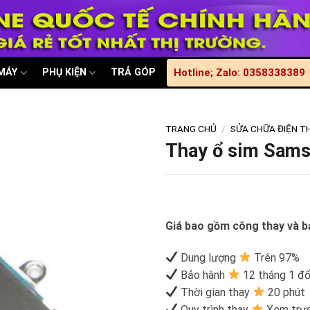
 MÁY
PHỤ KIỆN
TRẢ GÓP
Hotline; Zalo: 0358338389
TRANG CHỦ
/
SỬA CHỮA ĐIỆN T
Thay ổ sim Sam
Giá bao gồm công thay và bả
Dung lượng
Trên 97%
Bảo hành
12 tháng 1 đổ
Thời gian thay
20 phút
Quy trình thay
Xem trực