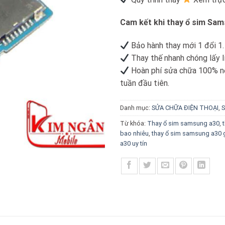
Cam kết khi thay ổ sim Sam
Bảo hành thay mới 1 đổi 1.
Thay thế nhanh chóng lấy l
Hoàn phí sửa chữa 100% nế
tuần đầu tiên.
Danh mục:
SỬA CHỮA ĐIỆN THOẠI
,
S
Từ khóa:
Thay ổ sim samsung a30
,
bao nhiêu
,
thay ổ sim samsung a30 g
a30 uy tín