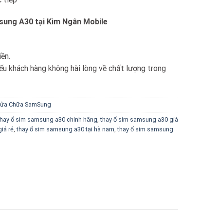
sung A30 tại Kim Ngân Mobile
iền.
u khách hàng không hài lòng về chất lượng trong
ửa Chữa SamSung
thay ổ sim samsung a30 chính hãng
,
thay ổ sim samsung a30 giá
iá rẻ
,
thay ổ sim samsung a30 tại hà nam
,
thay ổ sim samsung