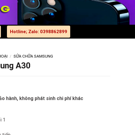
Hotline; Zalo: 0398862899
HOẠI
/
SỬA CHỮA SAMSUNG
sung A30
o hành, không phát sinh chi phí khác
i 1
 tiếp